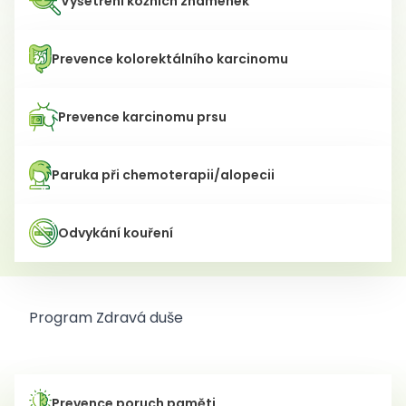
Vyšetření kožních znamének
Prevence kolorektálního karcinomu
Prevence karcinomu prsu
Paruka při chemoterapii/alopecii
Odvykání kouření
Program Zdravá duše
Prevence poruch paměti