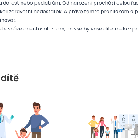
a dorost nebo pediatrům. Od narození prochází celou řa
akýkoli zdravotní nedostatek. A právě těmto prohlídkám a
ěnovat.
e snáze orientovat v tom, co vše by vaše dítě mělo v pr
 dítě