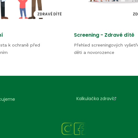
ZDRAVÉ DÍTĚ
ZD
í
Screening - Zdravé dítě
sta k ochraně před
Přehled screeningových vyšetř
ním
děti a novorozence
Kalkulačka zdraví
cujeme