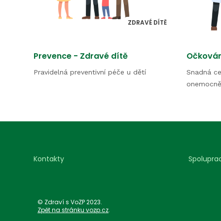
ZDRAVÉ DÍTĚ
Prevence - Zdravé dítě
Očkován
Pravidelná preventivní péče u dětí
Snadná ce
onemocně
Kontakty
Spolupra
© Zdraví s VoZP 2023.
Zpět na stránku vozp.cz
.