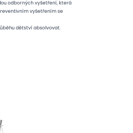
dou odborných vyšetření, která
 preventivním vyšetřením se
ůběhu dětství absolvovat.