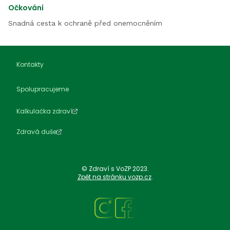
Očkování
Snadná cesta k ochraně před onemocněním
Kontakty
Spolupracujeme
Kalkulačka zdraví
Zdravá duše
© Zdraví s VoZP 2023.
Zpět na stránku vozp.cz
.