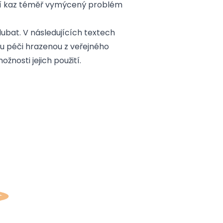
ní kaz téměř vymýcený problém
lubat. V následujících textech
ou péči hrazenou z veřejného
nosti jejich použití.