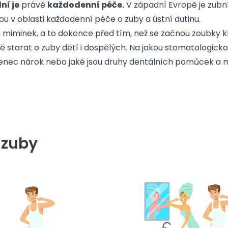
ní je
právě
každodenní péče.
V západní Evropě je zub
u v oblasti každodenní péče o zuby a ústní dutinu.
 u miminek, a to dokonce před tím, než se začnou zoubky k
ě starat o zuby dětí i dospělých. Na jakou stomatologick
enec nárok nebo jaké jsou druhy dentálních pomůcek a mož
 zuby