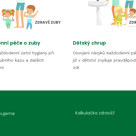
ZDRAVÉ ZUBY
ZD
nní péče o zuby
Dětský chrup
ždodenní ústní hygieny při
Osvojení návyků každodenní p
ubního kazu a dalších
již v dětství zvyšuje pravděpo
ní
zdr
Kalkulačka zdraví
cujeme