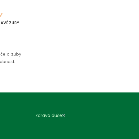
RAVÉ ZUBY
éče o zuby
dobnost
Zdravá duše